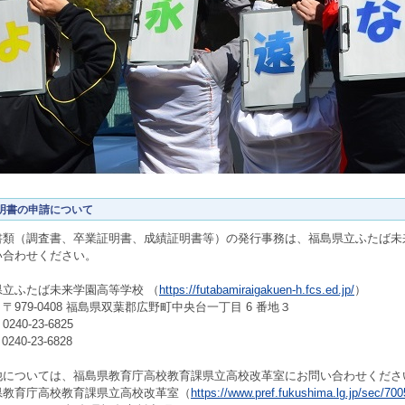
明書の申請について
書類（調査書、卒業証明書、成績証明書等）の発行事務は、福島県立ふたば未
い合わせください。
県立ふたば未来学園高等学校 （
https://futabamiraigakuen-h.fcs.ed.jp/
）
〒979-0408 福島県双葉郡広野町中央台一丁目 6 番地３
240-23-6825
0240-23-6828
他については、福島県教育庁高校教育課県立高校改革室にお問い合わせくださ
県教育庁高校教育課県立高校改革室（
https://www.pref.fukushima.lg.jp/sec/700