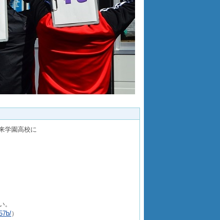
来学園高校に
い。
57b/
）