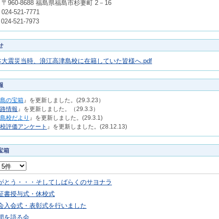
〒960-8688 福島県福島市杉妻町 2－16
24-521-7771
024-521-7973
せ
大震災当時、浪江高津島校に在籍していた皆様へ.pdf
報
島の宝箱
』を更新しました。(29.3.23）
路情報
』を更新しました。（29.3.3）
島校だより
』を更新しました。(29.3.1)
校評価アンケート
』を更新しました。(28.12.13)
宝箱
がとう・・・そしてしばらくのサヨナラ
証書授与式・休校式
会入会式・表彰式を行いました
間を語る会