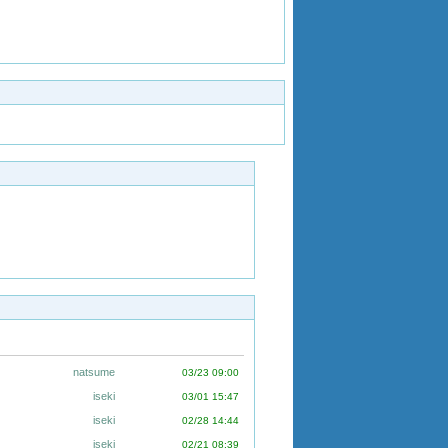
natsume
03/23 09:00
iseki
03/01 15:47
iseki
02/28 14:44
iseki
02/21 08:39