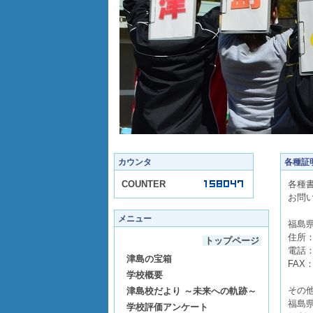
カウンタ
各種証
COUNTER
各種
お問
メニュー
福島
住所：
トップページ
電話：0
津島の宝箱
FAX：
学校概要
その
津島校だより ～未来への軌跡～
福島
学校評価アンケート