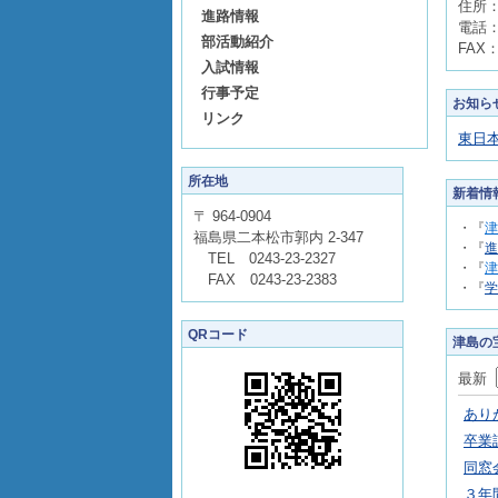
住所：
進路情報
電話：0
部活動紹介
FAX：
入試情報
行事予定
お知ら
リンク
東日本
所在地
新着情
〒 964-0904
・『
津
福島県二本松市郭内 2-347
・『
進
TEL 0243-23-2327
・『
津
FAX 0243-23-2383
・『
学
QRコード
津島の
最新
あり
卒業
同窓
３年